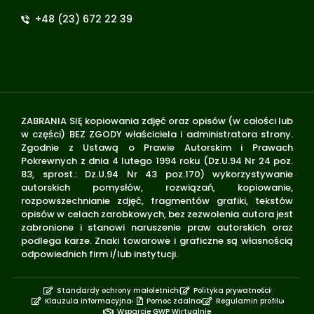
+48 (23) 672 22 39
ZABRANIA SIĘ kopiowania zdjęć oraz opisów (w całości lub
w części) BEZ ZGODY właściciela i administratora strony.
Zgodnie z Ustawą o Prawie Autorskim i Prawach
Pokrewnych z dnia 4 lutego 1994 roku (Dz.U.94 Nr 24 poz.
83, sprost.: Dz.U.94 Nr 43 poz.170) wykorzystywanie
autorskich pomysłów, rozwiązań, kopiowanie,
rozpowszechnianie zdjęć, fragmentów grafiki, tekstów
opisów w celach zarobkowych, bez zezwolenia autora jest
zabronione i stanowi naruszenie praw autorskich oraz
podlega karze. Znaki towarowe i graficzne są własnością
odpowiednich firm i/lub instytucji.
Standardy ochrony małoletnich
Polityka prywatności
Klauzula informacyjna
Pomoc zdalna
Regulamin profilu
Wsparcie GWP Wirtualnie