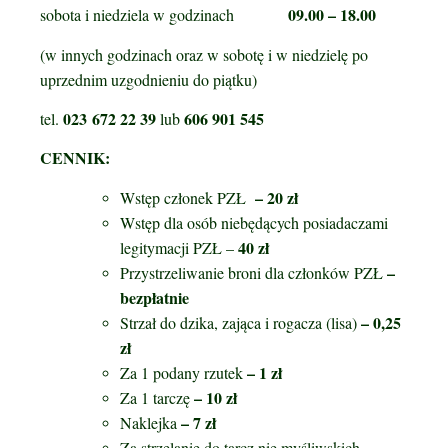
09.00 – 18.00
sobota i niedziela w godzinach
(w innych godzinach oraz w sobotę i w niedzielę po
uprzednim uzgodnieniu do piątku)
023 672 22 39
606 901 545
tel.
lub
CENNIK:
– 20 zł
Wstęp członek PZŁ
Wstęp dla osób niebędących posiadaczami
40 zł
legitymacji PZŁ –
–
Przystrzeliwanie broni dla członków PZŁ
bezpłatnie
– 0,25
Strzał do dzika, zająca i rogacza (lisa)
zł
– 1 zł
Za 1 podany rzutek
– 10 zł
Za 1 tarczę
– 7 zł
Naklejka
Za strzelanie do tarcz nie myśliwskich
–