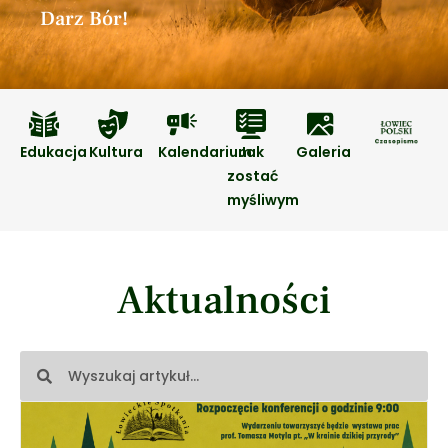
Darz Bór!
Edukacja
Kultura
Kalendarium
Jak
Galeria
zostać
myśliwym
Aktualności