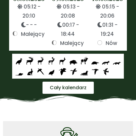
05:12 -
05:13 -
05:15 -
20:10
20:08
20:06
- - -
00:17 -
01:31 -
Malejący
18:44
19:24
Malejący
Nów
Cały kalendarz