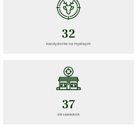
32
Kandydatów na myśliwych
37
Kół Łowieckich