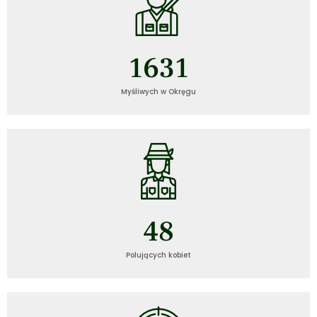
1631
Myśliwych w Okręgu
48
Polujących kobiet